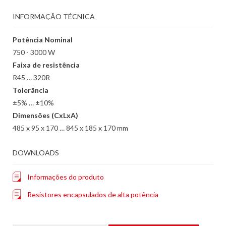
INFORMAÇÃO TÉCNICA
Potência Nominal
750 - 3000 W
Faixa de resistência
R45 … 320R
Tolerância
±5% … ±10%
Dimensões (CxLxA)
485 x 95 x 170 … 845 x 185 x 170 mm
DOWNLOADS
Informações do produto
Resistores encapsulados de alta potência