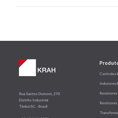
Produt
Controles 
Indutores/
Resistores
Rua Santos Dumont, 270
Distrito Industrial
Resistore
Timbó/SC - Brasil
Transform